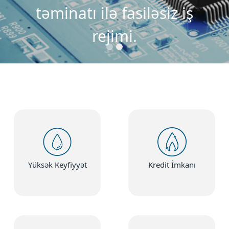
təminatı ilə fasiləsiz iş
rejimi.
Yüksək Keyfiyyət
Kredit İmkanı