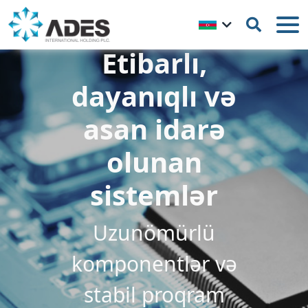
Etibarlı,
dayanıqlı və
asan idarə
olunan
sistemlər
Uzunömürlü
komponentlər və
stabil proqram