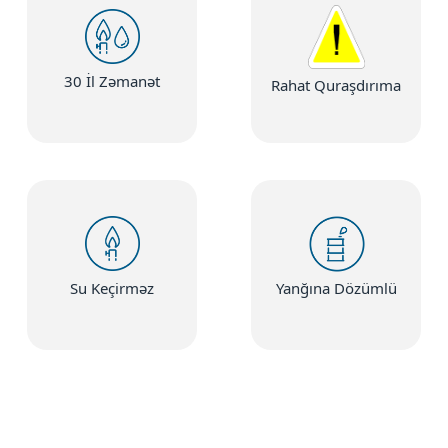
30 İl Zəmanət
Rahat Quraşdırıma
Su Keçirməz
Yanğına Dözümlü